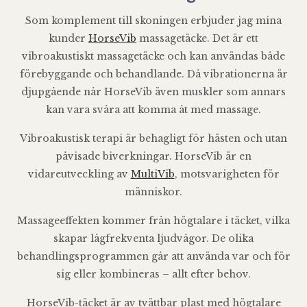
Som komplement till skoningen erbjuder jag mina
kunder
HorseVib
massagetäcke. Det är ett
vibroakustiskt massagetäcke och kan användas både
förebyggande och behandlande. Då vibrationerna är
djupgående når HorseVib även muskler som annars
kan vara svåra att komma åt med massage.
Vibroakustisk terapi är behagligt för hästen och utan
påvisade biverkningar. HorseVib är en
vidareutveckling av
MultiVib
, motsvarigheten för
människor.
Massageeffekten kommer från högtalare i täcket, vilka
skapar lågfrekventa ljudvågor. De olika
behandlingsprogrammen går att använda var och för
sig eller kombineras – allt efter behov.
HorseVib-täcket är av tvättbar plast med högtalare