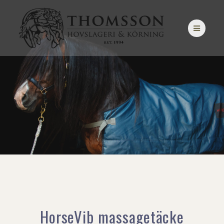
Hoppa
till
innehåll
HorseVib massagetäcke